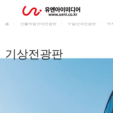
홈
산불위험안내전광판
수질안내전광판
주
기상전광판