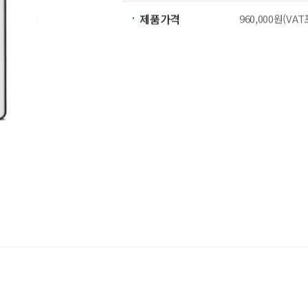
제 품 명
BOMI-GA02_
물품식별번호
24566640
제품가격
960,000원(VA