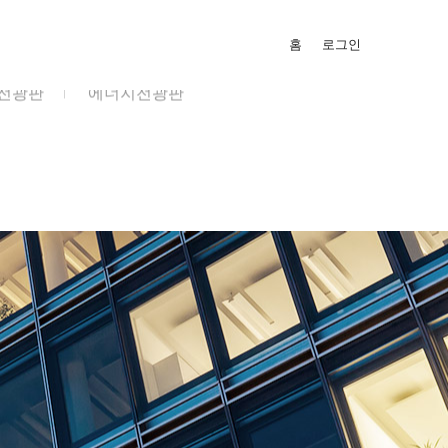
홈
로그인
전광판
에너지전광판