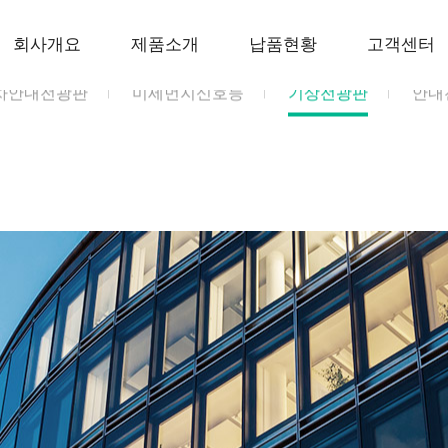
회사개요
제품소개
납품현황
고객센터
차안내전광판
미세먼지신호등
기상전광판
안내