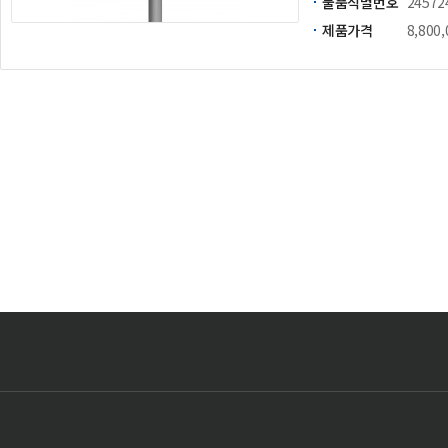
물품식별번호
24572
제품가격
8,800