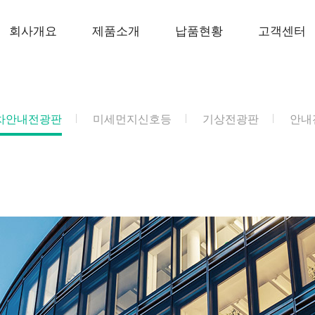
회사개요
제품소개
납품현황
고객센터
차안내전광판
미세먼지신호등
기상전광판
안내