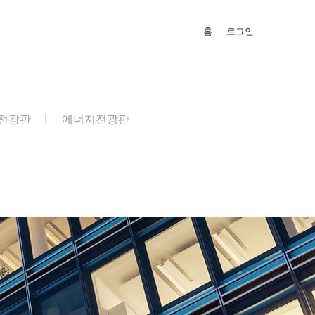
홈
로그인
전광판
에너지전광판