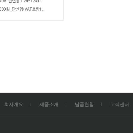
406_단면형 / 2457241..
,000원_단면형(VAT포함) ..
회사개요
제품소개
납품현황
고객센터