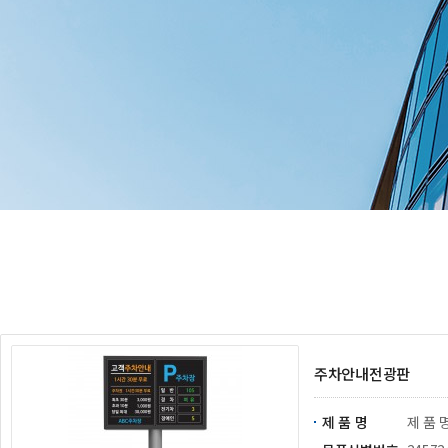
주차안내전광판
제 품 명
제 품 