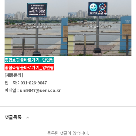
종합쇼핑몰바로가기_단면형
종합쇼핑몰바로가기_양면형
[제품문의]
전 화 : 031-826-9847
이메일 : uni9847@ueni.co.kr
댓글목록
등록된 댓글이 없습니다.