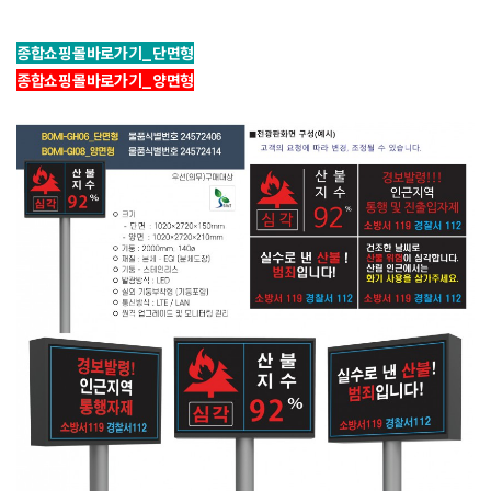
종합쇼핑몰바로가기_단면형
종합쇼핑몰바로가기_양면형